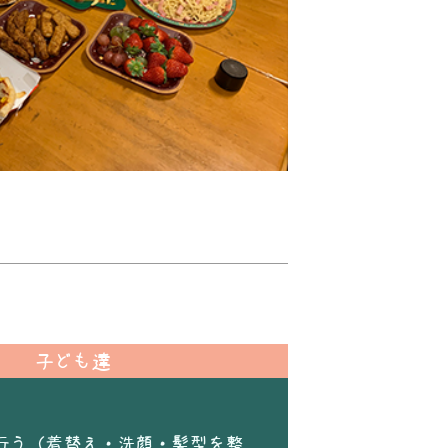
子ども達
行う（着替え・洗顔・髪型を整