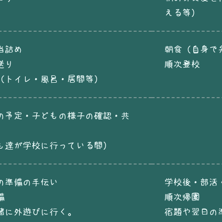
える等）
当詰め
朝食（自身で
送り
順次登校
（トイレ・風呂・居間等）
の予定・子どもの様子の確認・共
も達が学校に行っている間）
の準備の手伝い
学校後・部活
備
順次帰園
緒に外遊びに行く。
宿題や翌日の