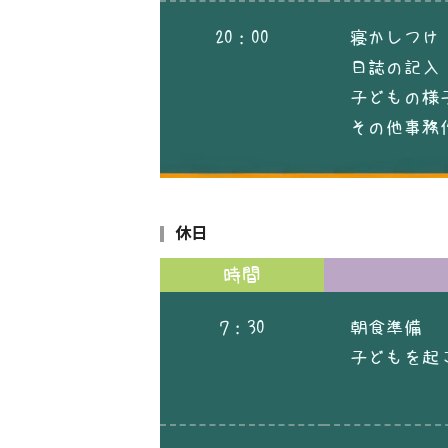
20：00
寝かしつけ
日誌の記入（
子どもの様
その他事務
休日
時間
7：30
朝食準備
子どもを起