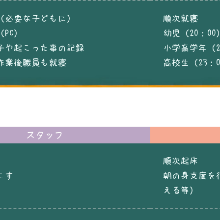
（必要な子どもに）
順次就寝
PC）
幼児（20：0
子や起こった事の記録
小学高学年（2
作業後職員も就寝
高校生（23：0
スタッフ
順次起床
こす
朝の身支度を
える等）