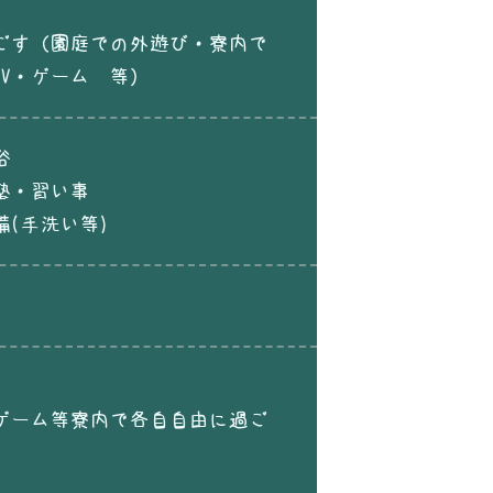
ごす（園庭での外遊び・寮内で
TV・ゲーム 等）
浴
塾・習い事
備(手洗い等)
・ゲーム等寮内で各自自由に過ご