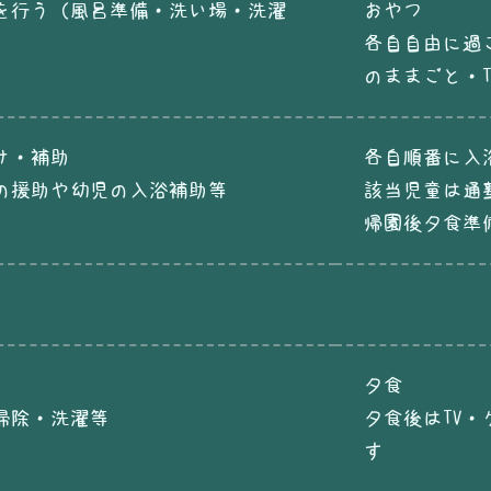
を行う（風呂準備・洗い場・洗濯
おやつ
各自自由に過
のままごと・
け・補助
各自順番に入
の援助や幼児の入浴補助等
該当児童は通
帰園後夕食準
夕食
掃除・洗濯等
夕食後はTV
す